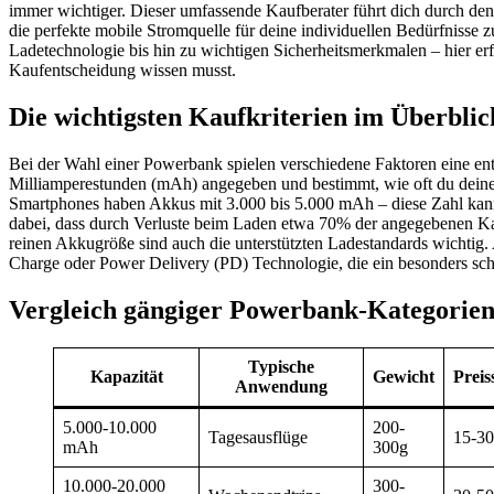
immer wichtiger. Dieser umfassende Kaufberater führt dich durch den
die perfekte mobile Stromquelle für deine individuellen Bedürfnisse z
Ladetechnologie bis hin zu wichtigen Sicherheitsmerkmalen – hier erfä
Kaufentscheidung wissen musst.
Die wichtigsten Kaufkriterien im Überblic
Bei der Wahl einer Powerbank spielen verschiedene Faktoren eine ent
Milliamperestunden (mAh) angegeben und bestimmt, wie oft du deine
Smartphones haben Akkus mit 3.000 bis 5.000 mAh – diese Zahl kann
dabei, dass durch Verluste beim Laden etwa 70% der angegebenen Kap
reinen Akkugröße sind auch die unterstützten Ladestandards wichtig
Charge oder Power Delivery (PD) Technologie, die ein besonders sch
Vergleich gängiger Powerbank-Kategorie
Typische
Kapazität
Gewicht
Prei
Anwendung
5.000-10.000
200-
Tagesausflüge
15-3
mAh
300g
10.000-20.000
300-