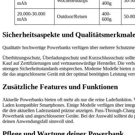
Wochenendtrips
30-5
mAh
400g
20.000-30.000
400-
Outdoor/Reisen
50-8
mAh
600g
Sicherheitsaspekte und Qualitätsmerkmal
Qualitativ hochwertige Powerbanks verfügen über mehrere Schutzm
Überhitzungsschutz, Überladungsschutz und Kurzschlussschutz sollten
Kauf auf Zertifizierungen und vertrauenswürdige Hersteller. Die ve
strengen Sicherheitsstandards entsprechen. Moderne Modelle bieten
die das angeschlossene Gerät mit der optimal benötigten Leistung vers
Zusätzliche Features und Funktionen
Aktuelle Powerbanks bieten oft mehr als nur die reine Ladefunktion.
Laden kompatibler Smartphones. Einige Modelle verfügen über integ
die den aktuellen Ladezustand präzise anzeigen. Pass-Through-Chargi
Powerbank und angeschlossener Geräte. Bei der Auswahl solltest du p
deinen Anwendungsfall sinnvoll sind.
Pflege und Wartung deiner Powerbank