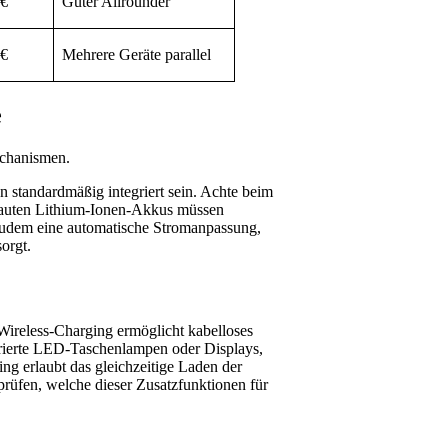
0€
Guter Allrounder
0€
Mehrere Geräte parallel
e
echanismen.
 standardmäßig integriert sein. Achte beim
rbauten Lithium-Ionen-Akkus müssen
 zudem eine automatische Stromanpassung,
orgt.
 Wireless-Charging ermöglicht kabelloses
rierte LED-Taschenlampen oder Displays,
ng erlaubt das gleichzeitige Laden der
rüfen, welche dieser Zusatzfunktionen für