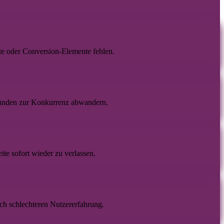
te oder Conversion-Elemente fehlen.
unden zur Konkurrenz abwandern.
ite sofort wieder zu verlassen.
ch schlechteren Nutzererfahrung.