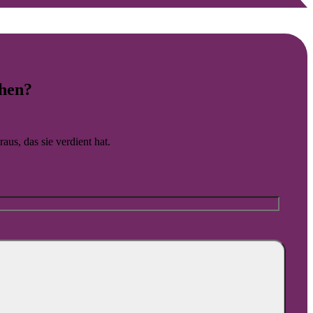
erte Anfragen werden.
hen?
aus, das sie verdient hat.