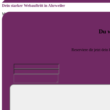
Dein starker Webauftritt in Ahrweiler
Moderne Webauftritte für Selbstständige und Unternehmen in Ahrwei
Unsere WordPress Projekte für Ahrweiler verbinden Sichtbarkeit Ben
Du w
Webdesign
Website-Wartung
Barrierefreiheit
Reserviere dir jetzt dein
Automatisierung
SEO
SEA
Guardian