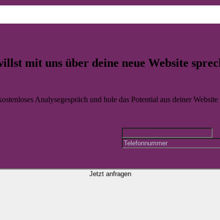
ler
utzerfreundlichkeit und Markenwirkung damit aus Besuchern qualifizi
illst mit uns über deine
neue Website
sprec
 kostenloses Analysegespräch und hole das Potential aus deiner Website r
Jetzt anfragen