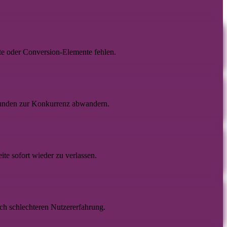
te oder Conversion-Elemente fehlen.
unden zur Konkurrenz abwandern.
ite sofort wieder zu verlassen.
ch schlechteren Nutzererfahrung.