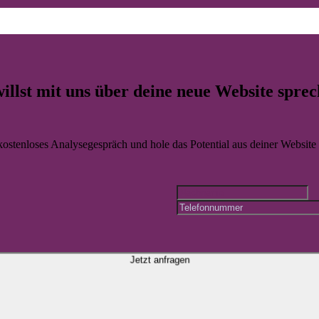
 WordPress Websites für Amberg so ab dass sie im Tagesgeschäft wirkl
illst mit uns über deine
neue Website
sprec
 kostenloses Analysegespräch und hole das Potential aus deiner Website r
Jetzt anfragen