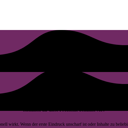
Kommen dir diese Probleme bekannt vor?
l wirkt. Wenn der erste Eindruck unscharf ist oder Inhalte zu beliebig