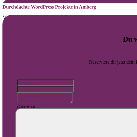
Durchdachte WordPress Projekte in Amberg
Mehr Sichtbarkeit für Unternehmen aus Amberg
Von der Struktur bis zur Darstellung auf dem Smartphone stimmen wir
Du w
Webdesign
Website-Wartung
Barrierefreiheit
Reserviere dir jetzt dein
Automatisierung
SEO
SEA
Guardian