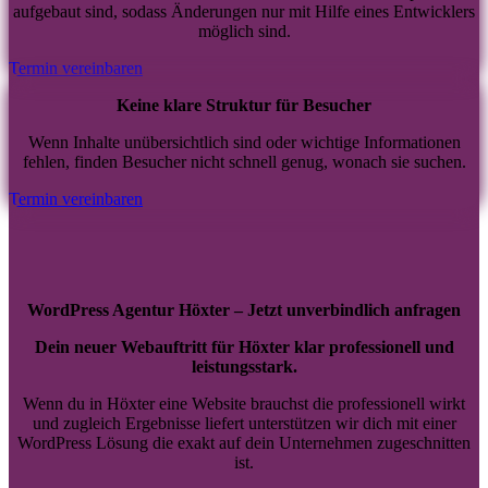
aufgebaut sind, sodass Änderungen nur mit Hilfe eines Entwicklers
möglich sind.
Termin vereinbaren
Keine klare Struktur für Besucher
Wenn Inhalte unübersichtlich sind oder wichtige Informationen
fehlen, finden Besucher nicht schnell genug, wonach sie suchen.
Termin vereinbaren
WordPress Agentur Höxter – Jetzt unverbindlich anfragen
Dein neuer Webauftritt für Höxter klar professionell und
leistungsstark.
Wenn du in Höxter eine Website brauchst die professionell wirkt
und zugleich Ergebnisse liefert unterstützen wir dich mit einer
WordPress Lösung die exakt auf dein Unternehmen zugeschnitten
ist.