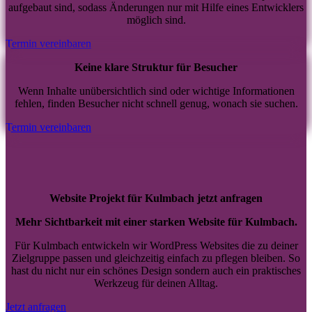
aufgebaut sind, sodass Änderungen nur mit Hilfe eines Entwicklers
möglich sind.
Termin vereinbaren
Keine klare Struktur für Besucher
Wenn Inhalte unübersichtlich sind oder wichtige Informationen
fehlen, finden Besucher nicht schnell genug, wonach sie suchen.
Termin vereinbaren
Website Projekt für Kulmbach jetzt anfragen
Mehr Sichtbarkeit mit einer starken Website für Kulmbach.
Für Kulmbach entwickeln wir WordPress Websites die zu deiner
Zielgruppe passen und gleichzeitig einfach zu pflegen bleiben. So
hast du nicht nur ein schönes Design sondern auch ein praktisches
Werkzeug für deinen Alltag.
Jetzt anfragen