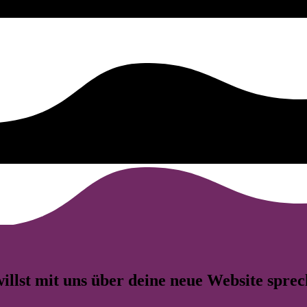
illst mit uns über deine
neue Website
sprec