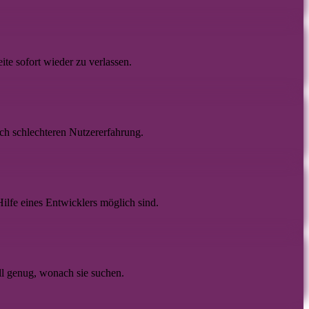
ite sofort wieder zu verlassen.
ch schlechteren Nutzererfahrung.
ilfe eines Entwicklers möglich sind.
ll genug, wonach sie suchen.