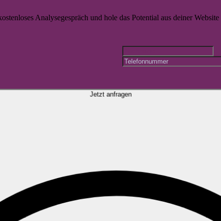
 kostenloses Analysegespräch und hole das Potential aus deiner Website r
Jetzt anfragen