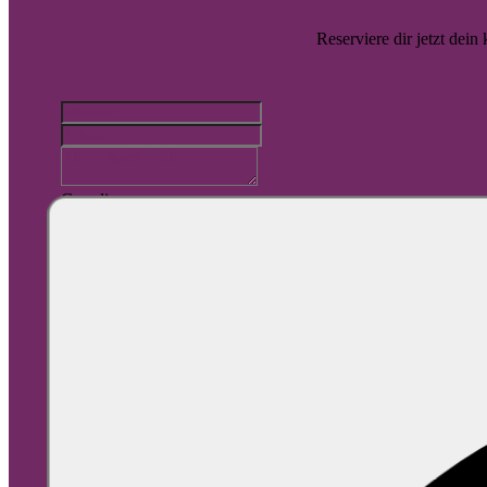
Barrierefreiheit
Reserviere dir jetzt dein
Automatisierung
SEO
SEA
Guardian