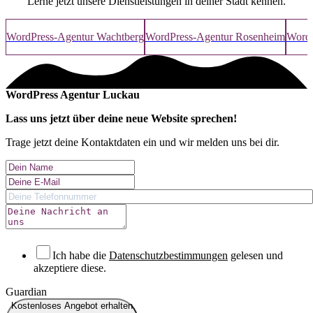
Lerne jetzt unsere Dienstleistungen in deiner Stadt kennen.
WordPress-Agentur Wachtberg
WordPress-Agentur Rosenheim
WordP
WordPress Agentur Luckau
Lass uns jetzt über deine
neue Website
sprechen!
Trage jetzt deine Kontaktdaten ein und wir melden uns bei dir.
Ich habe die
Datenschutzbestimmungen
gelesen und
akzeptiere diese.
Guardian
Kostenloses Angebot erhalten