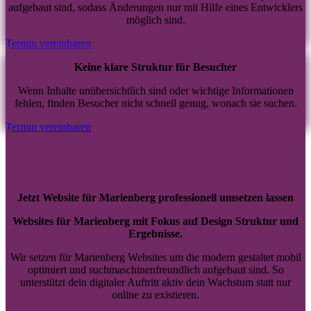
aufgebaut sind, sodass Änderungen nur mit Hilfe eines Entwicklers
möglich sind.
Termin vereinbaren
Keine klare Struktur für Besucher
Wenn Inhalte unübersichtlich sind oder wichtige Informationen
fehlen, finden Besucher nicht schnell genug, wonach sie suchen.
Termin vereinbaren
Jetzt Website für Marienberg professionell umsetzen lassen
Websites für Marienberg mit Fokus auf Design Struktur und
Ergebnisse.
Wir setzen für Marienberg Websites um die modern gestaltet mobil
optimiert und suchmaschinenfreundlich aufgebaut sind. So
unterstützt dein digitaler Auftritt aktiv dein Wachstum statt nur
online zu existieren.