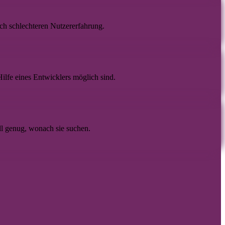
ch schlechteren Nutzererfahrung.
ilfe eines Entwicklers möglich sind.
ll genug, wonach sie suchen.