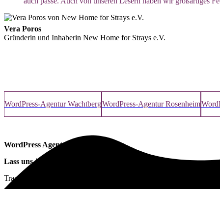
auch passé. Auch von unseren Lesern haben wir großartiges Fee
Vera Poros
Gründerin und Inhaberin New Home for Strays e.V.
WordPress-Agentur Wachtberg
WordPress-Agentur Rosenheim
WordP
WordPress Agentur Meißen
Lass uns jetzt über deine
neue Website
sprechen!
Trage jetzt deine Kontaktdaten ein und wir melden uns bei dir.