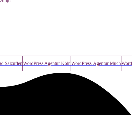
tzung!”
d Salzuflen
WordPress Agentur Köln
WordPress-Agentur Much
WordP