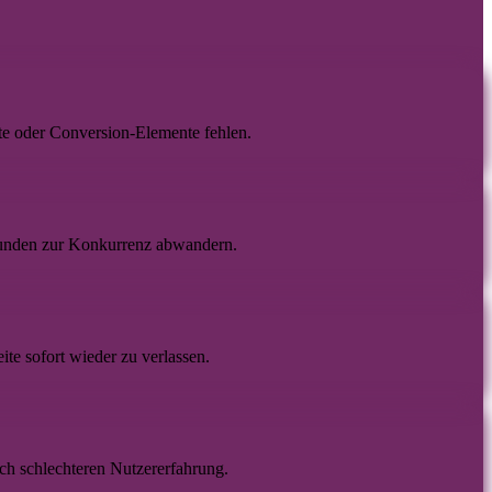
te oder Conversion-Elemente fehlen.
unden zur Konkurrenz abwandern.
ite sofort wieder zu verlassen.
ch schlechteren Nutzererfahrung.