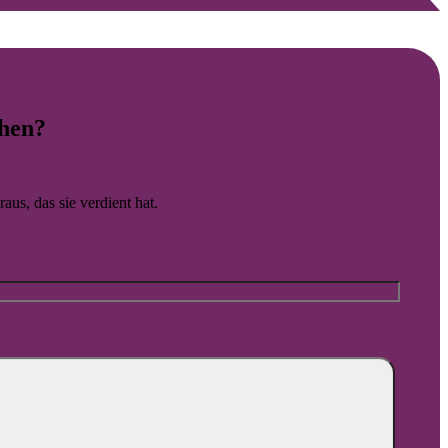
g zuverlässig funktioniert.
hen?
aus, das sie verdient hat.