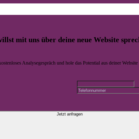
überzeugendem Design starken Inhalten und einer Technik die im Allta
illst mit uns über deine
neue Website
sprec
 kostenloses Analysegespräch und hole das Potential aus deiner Website r
Jetzt anfragen