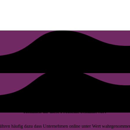
eida ausbremsen
Kommen dir diese Probleme bekannt vor?
t führen häufig dazu dass Unternehmen online unter Wert wahrgenommen