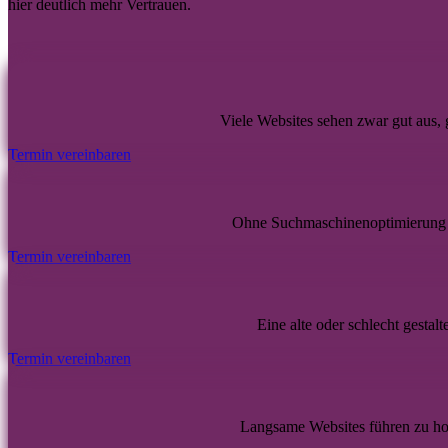
hier deutlich mehr Vertrauen.
Viele Websites sehen zwar gut aus,
Termin vereinbaren
Ohne Suchmaschinenoptimierung 
Termin vereinbaren
Eine alte oder schlecht gestal
Termin vereinbaren
Langsame Websites führen zu hoh