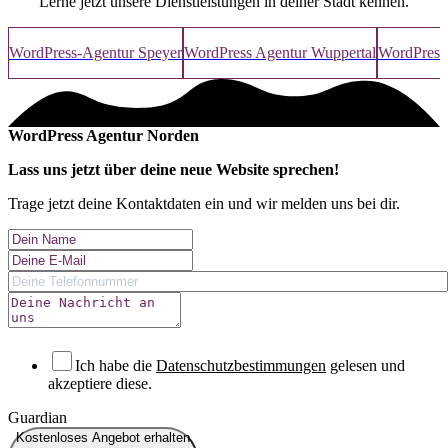
Lerne jetzt unsere Dienstleistungen in deiner Stadt kennen.
WordPress-Agentur Speyer
WordPress Agentur Wuppertal
WordPress
WordPress Agentur Norden
Lass uns jetzt über deine
neue Website
sprechen!
Trage jetzt deine Kontaktdaten ein und wir melden uns bei dir.
Ich habe die
Datenschutzbestimmungen
gelesen und
akzeptiere diese.
Guardian
Kostenloses Angebot erhalten