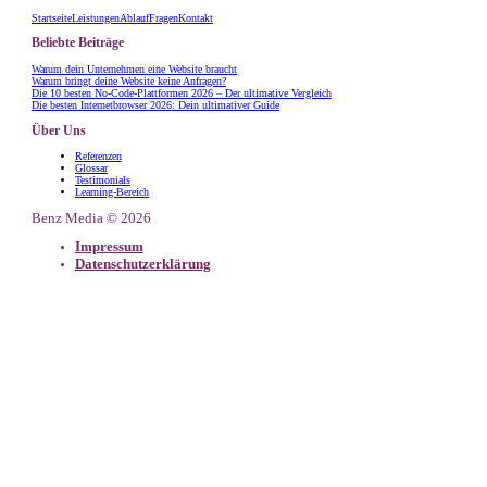
Startseite
Leistungen
Ablauf
Fragen
Kontakt
Beliebte Beiträge
Warum dein Unternehmen eine Website braucht
Warum bringt deine Website keine Anfragen?
Die 10 besten No-Code-Plattformen 2026 – Der ultimative Vergleich
Die besten Internetbrowser 2026: Dein ultimativer Guide
Über Uns
Referenzen
Glossar
Testimonials
Learning-Bereich
Benz Media © 2026
Impressum
Datenschutzerklärung