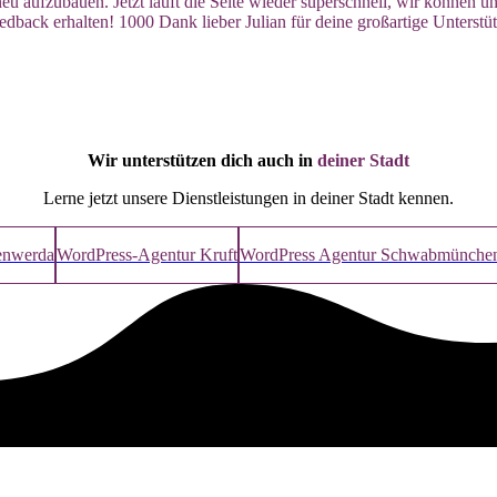
neu aufzubauen. Jetzt läuft die Seite wieder superschnell, wir können
dback erhalten! 1000 Dank lieber Julian für deine großartige Unterstü
Wir unterstützen dich auch in
deiner Stadt
Lerne jetzt unsere Dienstleistungen in deiner Stadt kennen.
enwerda
WordPress-Agentur Kruft
WordPress Agentur Schwabmünche