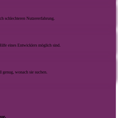
ch schlechteren Nutzererfahrung.
ilfe eines Entwicklers möglich sind.
ll genug, wonach sie suchen.
sse.