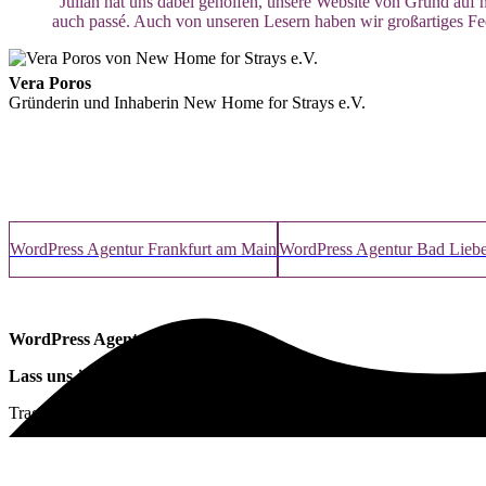
“Julian hat uns dabei geholfen, unsere Website von Grund auf 
auch passé. Auch von unseren Lesern haben wir großartiges Fee
Vera Poros
Gründerin und Inhaberin New Home for Strays e.V.
WordPress Agentur Frankfurt am Main
WordPress Agentur Bad Lieb
WordPress Agentur Weißwasser
Lass uns jetzt über deine
neue Website
sprechen!
Trage jetzt deine Kontaktdaten ein und wir melden uns bei dir.