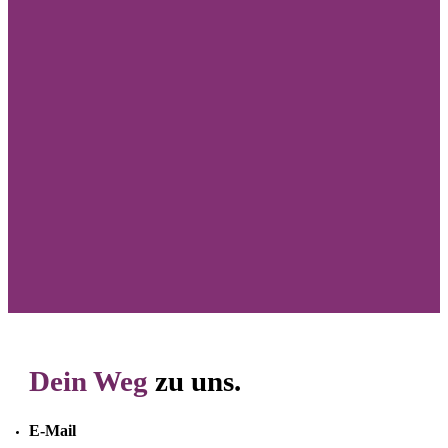
Ich habe die
Datenschutzbestimmungen
gelesen und akzeptiere diese.
Kostenloses Angebot erhalten
Dein Weg
zu uns.
E-Mail