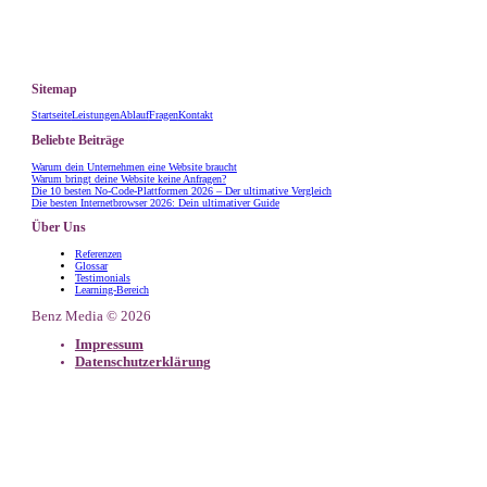
Sitemap
Startseite
Leistungen
Ablauf
Fragen
Kontakt
Beliebte Beiträge
Warum dein Unternehmen eine Website braucht
Warum bringt deine Website keine Anfragen?
Die 10 besten No-Code-Plattformen 2026 – Der ultimative Vergleich
Die besten Internetbrowser 2026: Dein ultimativer Guide
Über Uns
Referenzen
Glossar
Testimonials
Learning-Bereich
Benz Media © 2026
Impressum
Datenschutzerklärung