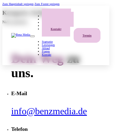
Zum Hauptinhalt springen
Zum Footer springen
Kategorie:
Erfolg
Startseite
Leistungen
Nichts gefunden.
Ablauf
Fragen
Kontakt
Termin
Startseite
Leistungen
Ablauf
Fragen
Dein Weg
zu
Kontakt
uns.
E-Mail
info@benzmedia.de
Telefon