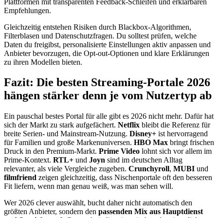
Plattformen mit transparenten Feedback-Schleifen und erklärbaren
Empfehlungen.
Gleichzeitig entstehen Risiken durch Blackbox-Algorithmen,
Filterblasen und Datenschutzfragen. Du solltest prüfen, welche
Daten du freigibst, personalisierte Einstellungen aktiv anpassen und
Anbieter bevorzugen, die Opt-out-Optionen und klare Erklärungen
zu ihren Modellen bieten.
Fazit: Die besten Streaming-Portale 2026
hängen stärker denn je vom Nutzertyp ab
Ein pauschal bestes Portal für alle gibt es 2026 nicht mehr. Dafür hat
sich der Markt zu stark aufgefächert.
Netflix
bleibt die Referenz für
breite Serien- und Mainstream-Nutzung.
Disney+
ist hervorragend
für Familien und große Markenuniversen.
HBO Max
bringt frischen
Druck in den Premium-Markt.
Prime Video
lohnt sich vor allem im
Prime-Kontext.
RTL+
und
Joyn
sind im deutschen Alltag
relevanter, als viele Vergleiche zugeben.
Crunchyroll
,
MUBI
und
filmfriend
zeigen gleichzeitig, dass Nischenportale oft den besseren
Fit liefern, wenn man genau weiß, was man sehen will.
Wer 2026 clever auswählt, bucht daher nicht automatisch den
größten Anbieter, sondern den
passenden Mix aus Hauptdienst