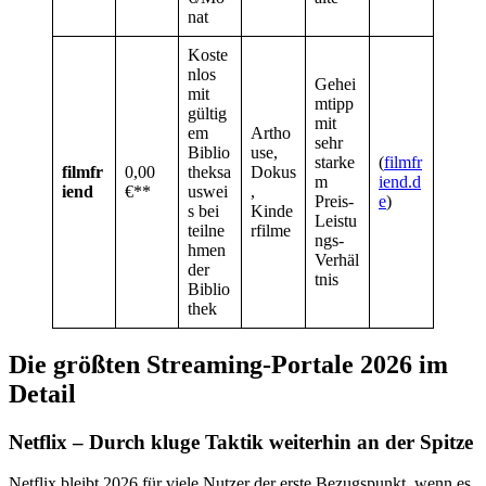
nat
Koste
nlos
Gehei
mit
mtipp
gültig
mit
em
Artho
sehr
Biblio
use,
starke
(
filmfr
filmfr
0,00
theksa
Dokus
m
iend.d
iend
€**
uswei
,
Preis-
e
)
s bei
Kinde
Leistu
teilne
rfilme
ngs-
hmen
Verhäl
der
tnis
Biblio
thek
Die größten Streaming-Portale 2026 im
Detail
Netflix – Durch kluge Taktik weiterhin an der Spitze
Netflix bleibt 2026 für viele Nutzer der erste Bezugspunkt, wenn es