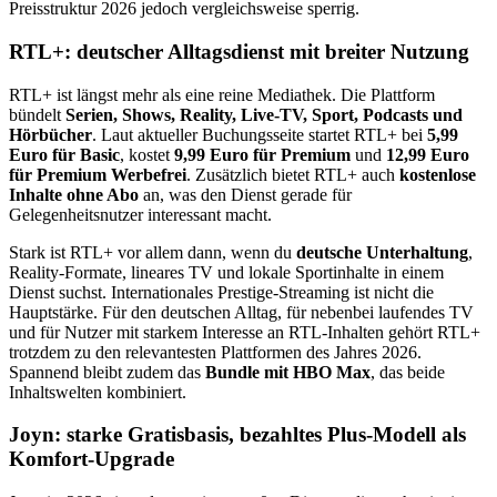
Preisstruktur 2026 jedoch vergleichsweise sperrig.
RTL+: deutscher Alltagsdienst mit breiter Nutzung
RTL+ ist längst mehr als eine reine Mediathek. Die Plattform
bündelt
Serien, Shows, Reality, Live-TV, Sport, Podcasts und
Hörbücher
. Laut aktueller Buchungsseite startet RTL+ bei
5,99
Euro für Basic
, kostet
9,99 Euro für Premium
und
12,99 Euro
für Premium Werbefrei
. Zusätzlich bietet RTL+ auch
kostenlose
Inhalte ohne Abo
an, was den Dienst gerade für
Gelegenheitsnutzer interessant macht.
Stark ist RTL+ vor allem dann, wenn du
deutsche Unterhaltung
,
Reality-Formate, lineares TV und lokale Sportinhalte in einem
Dienst suchst. Internationales Prestige-Streaming ist nicht die
Hauptstärke. Für den deutschen Alltag, für nebenbei laufendes TV
und für Nutzer mit starkem Interesse an RTL-Inhalten gehört RTL+
trotzdem zu den relevantesten Plattformen des Jahres 2026.
Spannend bleibt zudem das
Bundle mit HBO Max
, das beide
Inhaltswelten kombiniert.
Joyn: starke Gratisbasis, bezahltes Plus-Modell als
Komfort-Upgrade