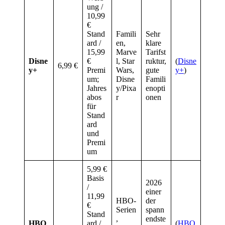
ung /
10,99
€
Stand
Famili
Sehr
ard /
en,
klare
15,99
Marve
Tarifst
Disne
€
l, Star
ruktur,
(
Disne
6,99 €
y+
Premi
Wars,
gute
y+
)
um;
Disne
Famili
Jahres
y/Pixa
enopti
abos
r
onen
für
Stand
ard
und
Premi
um
5,99 €
Basis
2026
/
einer
11,99
HBO-
der
€
Serien
spann
Stand
,
endste
HBO
ard /
(
HBO