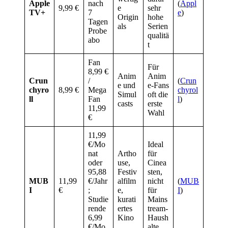
Apple
nach
(
Appl
9,99 €
e
sehr
TV+
7
e
)
Origin
hohe
Tagen
als
Serien
Probe
qualitä
abo
t
Fan
Für
8,99 €
Anim
Anim
Crun
/
(
Crun
e und
e-Fans
chyro
8,99 €
Mega
chyrol
Simul
oft die
ll
Fan
l
)
casts
erste
11,99
Wahl
€
11,99
€/Mo
Ideal
nat
Artho
für
oder
use,
Cinea
95,88
Festiv
sten,
MUB
11,99
€/Jahr
alfilm
nicht
(
MUB
I
€
;
e,
für
I
)
Studie
kurati
Mains
rende
ertes
tream-
6,99
Kino
Haush
€/Mo
alte