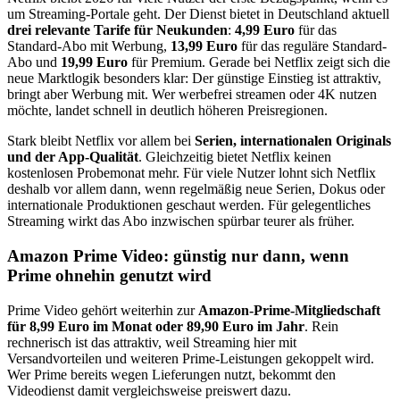
um Streaming-Portale geht. Der Dienst bietet in Deutschland aktuell
drei relevante Tarife für Neukunden
:
4,99 Euro
für das
Standard-Abo mit Werbung,
13,99 Euro
für das reguläre Standard-
Abo und
19,99 Euro
für Premium. Gerade bei Netflix zeigt sich die
neue Marktlogik besonders klar: Der günstige Einstieg ist attraktiv,
bringt aber Werbung mit. Wer werbefrei streamen oder 4K nutzen
möchte, landet schnell in deutlich höheren Preisregionen.
Stark bleibt Netflix vor allem bei
Serien, internationalen Originals
und der App-Qualität
. Gleichzeitig bietet Netflix keinen
kostenlosen Probemonat mehr. Für viele Nutzer lohnt sich Netflix
deshalb vor allem dann, wenn regelmäßig neue Serien, Dokus oder
internationale Produktionen geschaut werden. Für gelegentliches
Streaming wirkt das Abo inzwischen spürbar teurer als früher.
Amazon Prime Video: günstig nur dann, wenn
Prime ohnehin genutzt wird
Prime Video gehört weiterhin zur
Amazon-Prime-Mitgliedschaft
für 8,99 Euro im Monat oder 89,90 Euro im Jahr
. Rein
rechnerisch ist das attraktiv, weil Streaming hier mit
Versandvorteilen und weiteren Prime-Leistungen gekoppelt wird.
Wer Prime bereits wegen Lieferungen nutzt, bekommt den
Videodienst damit vergleichsweise preiswert dazu.