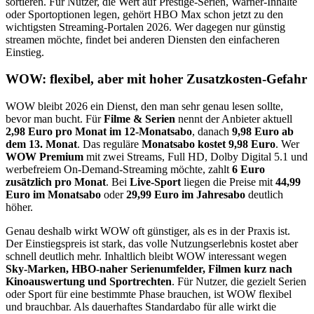
sortieren. Für Nutzer, die Wert auf Prestige-Serien, Warner-Inhalte
oder Sportoptionen legen, gehört HBO Max schon jetzt zu den
wichtigsten Streaming-Portalen 2026. Wer dagegen nur günstig
streamen möchte, findet bei anderen Diensten den einfacheren
Einstieg.
WOW: flexibel, aber mit hoher Zusatzkosten-Gefahr
WOW bleibt 2026 ein Dienst, den man sehr genau lesen sollte,
bevor man bucht. Für
Filme & Serien
nennt der Anbieter aktuell
2,98 Euro pro Monat im 12-Monatsabo
, danach
9,98 Euro ab
dem 13. Monat
. Das reguläre
Monatsabo kostet 9,98 Euro
. Wer
WOW Premium
mit zwei Streams, Full HD, Dolby Digital 5.1 und
werbefreiem On-Demand-Streaming möchte, zahlt
6 Euro
zusätzlich pro Monat
. Bei
Live-Sport
liegen die Preise mit
44,99
Euro im Monatsabo
oder
29,99 Euro im Jahresabo
deutlich
höher.
Genau deshalb wirkt WOW oft günstiger, als es in der Praxis ist.
Der Einstiegspreis ist stark, das volle Nutzungserlebnis kostet aber
schnell deutlich mehr. Inhaltlich bleibt WOW interessant wegen
Sky-Marken, HBO-naher Serienumfelder, Filmen kurz nach
Kinoauswertung und Sportrechten
. Für Nutzer, die gezielt Serien
oder Sport für eine bestimmte Phase brauchen, ist WOW flexibel
und brauchbar. Als dauerhaftes Standardabo für alle wirkt die