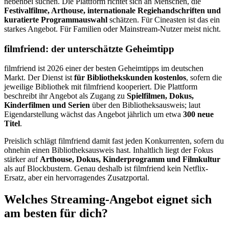
nebenbei suchen. Die Plattform richtet sich an Menschen, die
Festivalfilme, Arthouse, internationale Regiehandschriften und
kuratierte Programmauswahl
schätzen. Für Cineasten ist das ein
starkes Angebot. Für Familien oder Mainstream-Nutzer meist nicht.
filmfriend: der unterschätzte Geheimtipp
filmfriend ist 2026 einer der besten Geheimtipps im deutschen
Markt. Der Dienst ist
für Bibliothekskunden kostenlos
, sofern die
jeweilige Bibliothek mit filmfriend kooperiert. Die Plattform
beschreibt ihr Angebot als Zugang zu
Spielfilmen, Dokus,
Kinderfilmen und Serien
über den Bibliotheksausweis; laut
Eigendarstellung wächst das Angebot jährlich um etwa
300 neue
Titel
.
Preislich schlägt filmfriend damit fast jeden Konkurrenten, sofern du
ohnehin einen Bibliotheksausweis hast. Inhaltlich liegt der Fokus
stärker auf
Arthouse, Dokus, Kinderprogramm und Filmkultur
als auf Blockbustern. Genau deshalb ist filmfriend kein Netflix-
Ersatz, aber ein hervorragendes Zusatzportal.
Welches Streaming-Angebot eignet sich
am besten für dich?