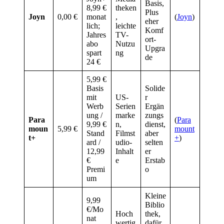
Basis,
8,99 €
theken
Plus
Joyn
0,00 €
monat
,
(
Joyn
)
eher
lich;
leichte
Komf
Jahres
TV-
ort-
abo
Nutzu
Upgra
spart
ng
de
24 €
5,99 €
Basis
Solide
mit
US-
r
Werb
Serien
Ergän
ung /
marke
zungs
Para
(
Para
9,99 €
n,
dienst,
moun
5,99 €
mount
Stand
Filmst
aber
t+
+
)
ard /
udio-
selten
12,99
Inhalt
er
€
e
Erstab
Premi
o
um
Kleine
9,99
Biblio
€/Mo
Hoch
thek,
nat
wertig
dafür