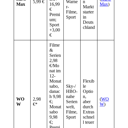
5,99 €
Warne
n
Max
16,99
Max
)
r-
Markt
€
Filme,
starter
Premi
Sport
in
um;
Deuts
Sport
chland
+3,00
€
Filme
&
Serien
2,98
€/Mo
nat im
12-
Monat
Flexib
sabo,
Sky-/
le
danac
HBO-
Optio
h 9,98
nahe
n,
WO
2,98
(
WO
€;
Serien
aber
W
€*
W
)
Monat
welt,
durch
sabo
Filme,
Extras
9,98
Sport
schnel
€;
l teuer
Premi