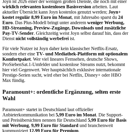
Joyn ist 2026 einer der wenigen großen Dienste, die noch mit einer
wirklich relevanten kostenlosen Basisversion
arbeiten. Laut
aktueller Übersicht kann Joyn kostenlos genutzt werden;
Joyn+
kostet regulär 8,99 Euro im Monat
, mit Jahresabo sparst du
24
Euro
. Das Plus-Modell bringt unter anderem
weniger Werbung,
HD-Streaming, Preview-Zugänge, Downloads und zusätzliche
Pay-TV-Sender
. Gleichzeitig weist Joyn selbst darauf hin, dass der
Dienst
nicht vollständig werbefrei
ist.
Für viele Nutzer ist Joyn daher kein klassischer Netflix-Ersatz,
sondern eher eine
TV- und Mediathek-Plattform mit optionalem
Komfortpaket
. Wer viel lineares Fernsehen, deutsche Shows,
ProSiebenSat.1-Umfelder und kostenlose Streams nutzt, bekommt
hier viel Gegenwert. Wer hauptsächlich exklusive internationale
Prestige-Serien sucht, wird eher bei Netflix, Disney+ oder HBO
Max fündig.
Paramount+: ordentliche Ergänzung, selten erste
Wahl
Paramount+ startet in Deutschland laut offizieller
Anbieterkommunikation bei
5,99 Euro im Monat
. Die Support-
und Preisübersichten nennen für Deutschland
5,99 Euro für Basis
mit Werbung
,
9,99 Euro für Standard
und branchenweit
kommuniziert
12,99 Euro für Premium
.