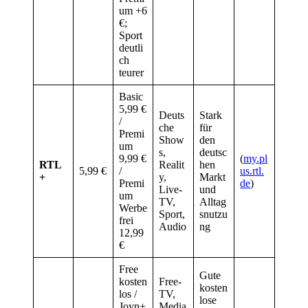
um +6
€;
Sport
deutli
ch
teurer
Basic
5,99 €
Deuts
Stark
/
che
für
Premi
Show
den
um
s,
deutsc
9,99 €
(
my.pl
RTL
Realit
hen
5,99 €
/
us.rtl.
+
y,
Markt
Premi
de
)
Live-
und
um
TV,
Alltag
Werbe
Sport,
snutzu
frei
Audio
ng
12,99
€
Free
Gute
kosten
Free-
kosten
los /
TV,
lose
Joyn+
Media