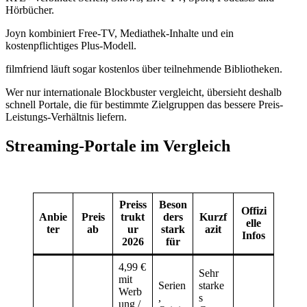
Hörbücher.
Joyn kombiniert Free-TV, Mediathek-Inhalte und ein
kostenpflichtiges Plus-Modell.
filmfriend läuft sogar kostenlos über teilnehmende Bibliotheken.
Wer nur internationale Blockbuster vergleicht, übersieht deshalb
schnell Portale, die für bestimmte Zielgruppen das bessere Preis-
Leistungs-Verhältnis liefern.
Streaming-Portale im Vergleich
Preiss
Beson
Offizi
Anbie
Preis
trukt
ders
Kurzf
elle
ter
ab
ur
stark
azit
Infos
2026
für
4,99 €
Sehr
mit
Serien
starke
Werb
,
s
ung /