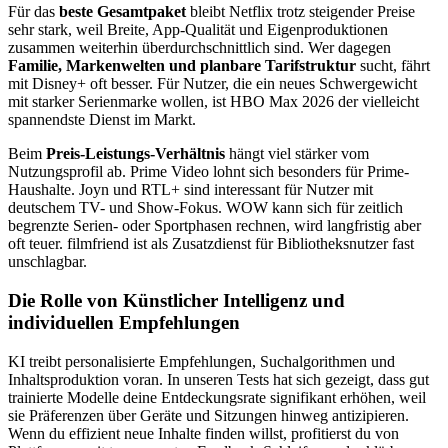
Für das
beste Gesamtpaket
bleibt Netflix trotz steigender Preise
sehr stark, weil Breite, App-Qualität und Eigenproduktionen
zusammen weiterhin überdurchschnittlich sind. Wer dagegen
Familie, Markenwelten und planbare Tarifstruktur
sucht, fährt
mit Disney+ oft besser. Für Nutzer, die ein neues Schwergewicht
mit starker Serienmarke wollen, ist HBO Max 2026 der vielleicht
spannendste Dienst im Markt.
Beim
Preis-Leistungs-Verhältnis
hängt viel stärker vom
Nutzungsprofil ab. Prime Video lohnt sich besonders für Prime-
Haushalte. Joyn und RTL+ sind interessant für Nutzer mit
deutschem TV- und Show-Fokus. WOW kann sich für zeitlich
begrenzte Serien- oder Sportphasen rechnen, wird langfristig aber
oft teuer. filmfriend ist als Zusatzdienst für Bibliotheksnutzer fast
unschlagbar.
Die Rolle von Künstlicher Intelligenz und
individuellen Empfehlungen
KI treibt personalisierte Empfehlungen, Suchalgorithmen und
Inhaltsproduktion voran. In unseren Tests hat sich gezeigt, dass gut
trainierte Modelle deine Entdeckungsrate signifikant erhöhen, weil
sie Präferenzen über Geräte und Sitzungen hinweg antizipieren.
Wenn du effizient neue Inhalte finden willst, profitierst du von