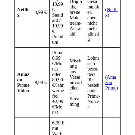
Origin
Gesa
13,99
als,
mtpak
Netfli
€
(
Netfli
4,99 €
breite
et,
x
Stand
x
)
Mains
aber
ard /
tream-
nicht
19,99
Ausw
mehr
€
ahl
günsti
Premi
g
um
Prime
8,99
Lohnt
Misch
€/Mo
sich
ung
nat
beson
aus
Amaz
oder
ders
Versa
(
Ama
on
89,90
für
8,99 €
ndvort
zon
Prime
€/Jahr,
besteh
eilen
Prime
)
Video
werbe
ende
+
frei
Prime-
Strea
+2,99
Nutze
ming
€/Mo
r
nat
6,99 €
mit
Werb