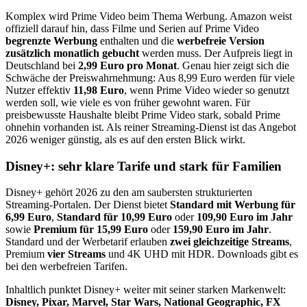
Komplex wird Prime Video beim Thema Werbung. Amazon weist
offiziell darauf hin, dass Filme und Serien auf Prime Video
begrenzte Werbung
enthalten und die
werbefreie Version
zusätzlich monatlich gebucht
werden muss. Der Aufpreis liegt in
Deutschland bei
2,99 Euro pro Monat
. Genau hier zeigt sich die
Schwäche der Preiswahrnehmung: Aus 8,99 Euro werden für viele
Nutzer effektiv
11,98 Euro
, wenn Prime Video wieder so genutzt
werden soll, wie viele es von früher gewohnt waren. Für
preisbewusste Haushalte bleibt Prime Video stark, sobald Prime
ohnehin vorhanden ist. Als reiner Streaming-Dienst ist das Angebot
2026 weniger günstig, als es auf den ersten Blick wirkt.
Disney+: sehr klare Tarife und stark für Familien
Disney+ gehört 2026 zu den am saubersten strukturierten
Streaming-Portalen. Der Dienst bietet
Standard mit Werbung für
6,99 Euro
,
Standard für 10,99 Euro
oder
109,90 Euro im Jahr
sowie
Premium für 15,99 Euro
oder
159,90 Euro im Jahr
.
Standard und der Werbetarif erlauben
zwei gleichzeitige Streams
,
Premium
vier Streams
und 4K UHD mit HDR. Downloads gibt es
bei den werbefreien Tarifen.
Inhaltlich punktet Disney+ weiter mit seiner starken Markenwelt:
Disney, Pixar, Marvel, Star Wars, National Geographic, FX