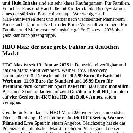
und Hulu-Inhalte
sind ein sehr klares Kaufargument. Für Familien,
Franchise-Fans und Haushalte mit Kindern bleibt Disney+ darum
eines der stärksten Portale überhaupt. Wer weniger auf
Markenuniversen steht und stärker nach wechselnder Mainstream-
Breite sucht, fährt mit Netflix oder Prime Video oft vielseitiger. Für
Familien und Mehrpersonenhaushalte gehört Disney+ 2026 aber
ganz klar zur Spitzengruppe.
HBO Max: der neue große Faktor im deutschen
Markt
HBO Max ist seit
13. Januar 2026
in Deutschland verfügbar und
hat den Markt sofort verändert. Warner Bros. Discovery
kommuniziert für Deutschland aktuell
5,99 Euro für Basis mit
Werbung
,
11,99 Euro für Standard
und
16,99 Euro für
Premium
; dazu kommt ein
Sport-Paket für 3,00 Euro monatlich
.
Basis und Standard laufen auf
zwei Geräten in Full HD
, Premium
auf
vier Geräten in 4K Ultra HD mit Dolby Atmos
, sofern
verfügbar.
Gerade für Serienfans ist HBO Max 2026 einer der spannendsten
Dienste überhaupt. Die Plattform bündelt
HBO-Serien, Warner-
Filme und Live-Sport
in einem Angebot. Gleichzeitig hat sie das
Potenzial, den deutschen Markt im oberen Preissegment neu zu