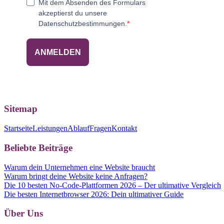
Mit dem Absenden des Formulars
akzeptierst du unsere
Datenschutzbestimmungen.
ANMELDEN
Sitemap
Startseite
Leistungen
Ablauf
Fragen
Kontakt
Beliebte Beiträge
Warum dein Unternehmen eine Website braucht
Warum bringt deine Website keine Anfragen?
Die 10 besten No-Code-Plattformen 2026 – Der ultimative Vergleich
Die besten Internetbrowser 2026: Dein ultimativer Guide
Über Uns