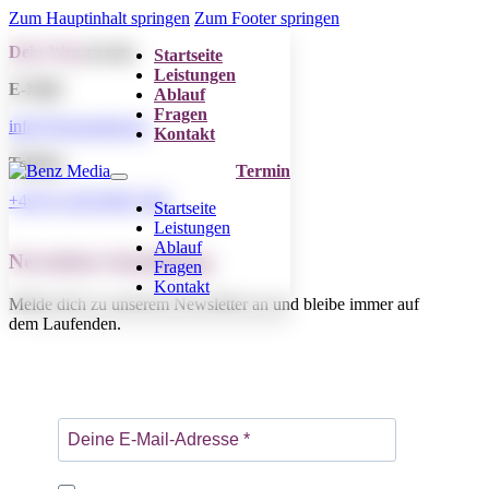
Zum Hauptinhalt springen
Zum Footer springen
Dein Weg
zu uns.
Startseite
Leistungen
E-Mail
Ablauf
Fragen
info@benzmedia.de
Kontakt
Telefon
Termin
+49 (0) 228 9298 7442
Startseite
Leistungen
Ablauf
Newsletter-Anmeldung
Fragen
Kontakt
Melde dich zu unserem Newsletter an und bleibe immer auf
dem Laufenden.