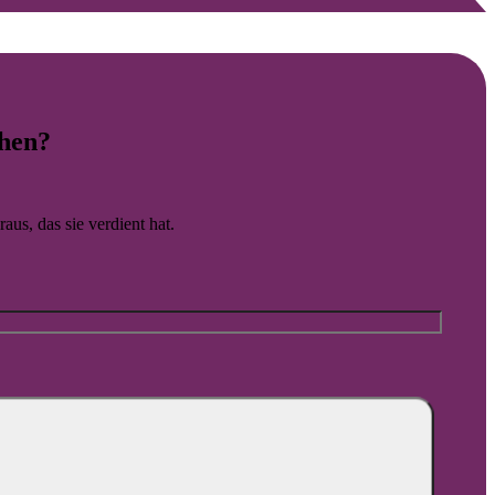
italen Rahmen präsentieren.
hen?
aus, das sie verdient hat.