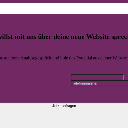
Vertrauen aufbauen und deine Leistungen in einem professionellen dig
illst mit uns über deine
neue Website
sprec
 kostenloses Analysegespräch und hole das Potential aus deiner Website r
Jetzt anfragen