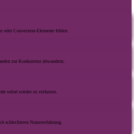
te oder Conversion-Elemente fehlen.
unden zur Konkurrenz abwandern.
ite sofort wieder zu verlassen.
ch schlechteren Nutzererfahrung.