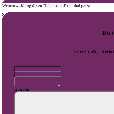
Webentwicklung die zu Hohenstein-Ernstthal passt
Starke Websites für lokale Marken in Hohenstein-Ernstthal
Für Hohenstein-Ernstthal schaffen wir WordPress Lösungen die lokal 
Du w
Webdesign
Website-Wartung
Barrierefreiheit
Reserviere dir jetzt dein
Automatisierung
SEO
SEA
Guardian