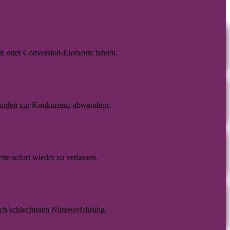
te oder Conversion-Elemente fehlen.
unden zur Konkurrenz abwandern.
ite sofort wieder zu verlassen.
ch schlechteren Nutzererfahrung.