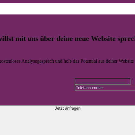
 WordPress Websites für Neuruppin so ab dass sie im Tagesgeschäft wi
illst mit uns über deine
neue Website
sprec
 kostenloses Analysegespräch und hole das Potential aus deiner Website r
Jetzt anfragen