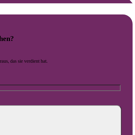
rklich unterstützen.
hen?
aus, das sie verdient hat.