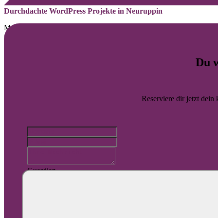
Durchdachte WordPress Projekte in Neuruppin
Mehr Sichtbarkeit für Unternehmen aus Neuruppin
Von der Struktur bis zur Darstellung auf dem Smartphone stimmen wir
Du w
Webdesign
Website-Wartung
Barrierefreiheit
Reserviere dir jetzt dein
Automatisierung
SEO
SEA
Guardian