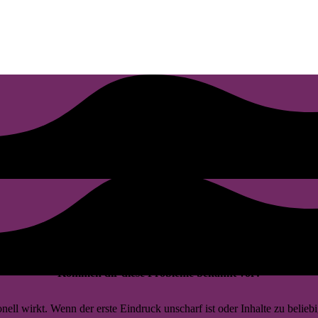
Kommen dir diese Probleme bekannt vor?
l wirkt. Wenn der erste Eindruck unscharf ist oder Inhalte zu beliebig