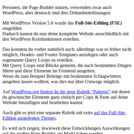
Personen, die Page-Builder nutzen, verwenden zwar auch
WordPress, aber dennoch sind dies Drittanbieterlösungen.
Mit WordPress Version 5.8 wurde das
Full-Site-Editing (FSE)
eingeführt.
Dadurch kannst du nun deine komplette Website ausschließlich mit
den WordPress Kernfunktionen erstellen.
Das konntest du vorher natürlich auch, allerdings war es früher nicht
möglich, Header- und Footer-Templates anzulegen oder auch
sogenannte Query Loops zu erstellen.
Mit Query Loops sind Blöcke gemeint, die nach bestimmten Dingen
filtern und diese Elemente im Frontend ausgeben.
Wenn du zum Beispiel Beiträge mit bestimmten Schlagwörtern
ausgeben lassen wolltest, war dies nur über Umwege möglich.
Auf
WordPress.org findest du die neue Rubrik “Patterns”
mit denen
du gewünschte Elemente ganz einfach per Copy & Paste auf deine
Website hinzufügen und bearbeiten kannst.
Auch gibt es jetzt eine separate Rubrik mit extra
auf das Full-Site-
Editing ausgelegten Themes
.
Es wird sich zeigen, inwieweit diese Entwicklungen Auswirkungen
auf die großen Page-Builder am Markt haben werden.