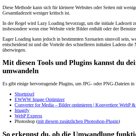
Diese Methode kann sich für kleinere Websites oder Seiten mit wenig
Gesamtladezeit weniger kritisch ist.
In der Regel wird Lazy Loading bevorzugt, um die initiale Ladezeit 
insbesondere wenn eine Website viele Bilder enthält oder der Benutzer 
Eager Loading kann jedoch in bestimmten Szenarien sinnvoll sein, we
entscheidend ist und die Vorteile des schnelleren initialen Ladens d
überwiegen.
Mit diesen Tools und Plugins kannst du d
umwandeln
Es gibt einige hervorragende Plugins, um JPG- oder PNG-Dateien i
Shortpixel
EWWW Image Optimizer
Converter for Media – Bilder optimieren | Konvertiere WebP 
Imagify
WebP Express
Photoshop (
mit diesem zusätzlichen Photoshop-Plugin
)
So erkennst du, ob die Umwandlung funkti